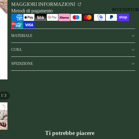
MAGGIORI INFORMAZIONI
RIVENDITOR
Metodi di pagamento
MATERIALE
CURA
SPEDIZIONE
/
1
3
APRI
APRI
IMMAGINE
IMMAGINE
A
APRI
A
SCHERMO
IMMAGINE
Ti potrebbe piacere
SCHERMO
INTERO