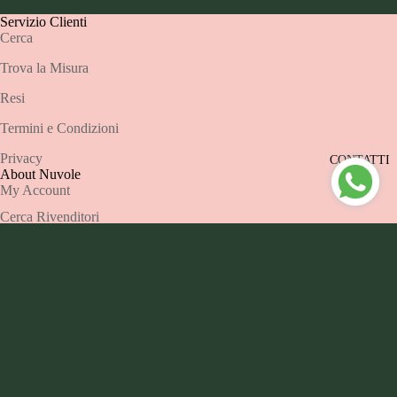
A
INTERO
Servizio Clienti
SCHERMO
Cerca
INTERO
Trova la Misura
Resi
Termini e Condizioni
Privacy
CONTATTI
About Nuvole
My Account
Cerca Rivenditori
Contatti
Metodi di pagamento
€105,00
Nuvole Design Srls -P.IVA 03994810137 SEDE
LEGALE: Vicolo Amilcare Airoldi 13/15 23900 Lecco
(Lc). Numero REA LC- 412363