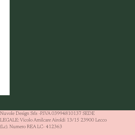
Nuvole Design Srls -P.IVA 03994810137 SEDE
LEGALE: Vicolo Amilcare Airoldi 13/15 23900 Lecco
(Lc). Numero REA LC- 412363