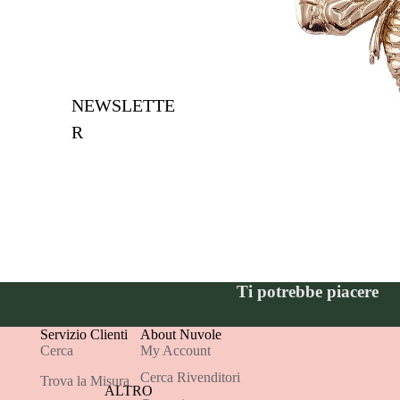
NEWSLETTE
R
Ti potrebbe piacere
Servizio Clienti
About Nuvole
Cerca
My Account
Cerca Rivenditori
Trova la Misura
ALTRO