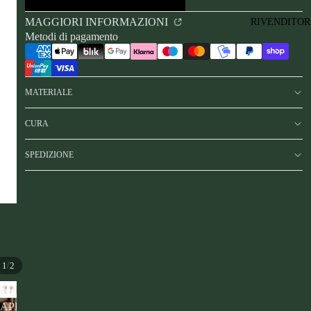
MAGGIORI INFORMAZIONI
RIVENDITOR
Metodi di pagamento
MATERIALE
CURA
SPEDIZIONE
/
1
2
APRI
APRI
IMMAGINE