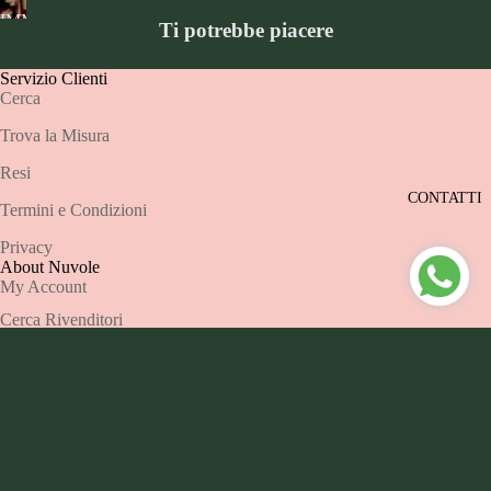
IMMAGINE
A
Ti potrebbe piacere
A
SCHERMO
SCHERMO
INTERO
Servizio Clienti
Cerca
INTERO
Trova la Misura
Resi
CONTATTI
Termini e Condizioni
Privacy
About Nuvole
My Account
Cerca Rivenditori
Contatti
Metodi di pagamento
€155,00
Nuvole Design Srls -P.IVA 03994810137 SEDE
LEGALE: Vicolo Amilcare Airoldi 13/15 23900 Lecco