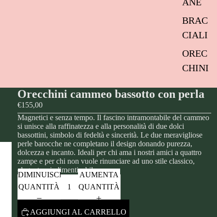
ANE
BRAC
CIALI
OREC
CHINI
Orecchini cammeo bassotto con perla
€155,00
Magnetici e senza tempo. Il fascino intramontabile del cammeo
si unisce alla raffinatezza e alla personalità di due dolci
bassottini, simbolo di fedeltà e sincerità. Le due meravigliose
perle barocche ne completano il design donando purezza,
dolcezza e incanto. Ideali per chi ama i nostri amici a quattro
zampe e per chi non vuole rinunciare ad uno stile classico,
elegante e indimenticabile.
DIMINUISCI
AUMENTA
QUANTITÀ
QUANTITÀ
AGGIUNGI AL CARRELLO